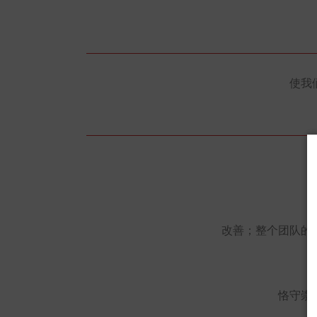
使我
改善；整个团队的
恪守崇