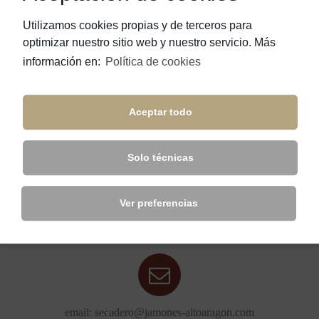
Utilizamos cookies propias y de terceros para
optimizar nuestro sitio web y nuestro servicio. Más
información en:
Política de cookies
JAMONES ALTO ARAGÓN, S.A.
Aceptar todo
Ctra. A-138, Km. 14,6 | 22390 El Grado (Huesca) Spain
Solo técnicas
Ver preferencias
Teléfono: +34 974 306 412
email: secadero@jamones-altoaragon.com