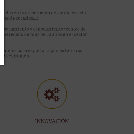
zados en la elaboración de jamón curado
eses de curación…).
 asesoramiento y conocimiento técnico de
ho heredado de más de 60 años en el sector
ciones para exportar a países terceros
 todo el mundo.
INNOVACIÓN