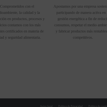
Comprometidos con el
Apostamos por una empresa sosten
ioambiente, la calidad y la
participando de manera activa en 
ción en productos, procesos y
gestión energética a fin de reduci
icios contamos con los más
consumos, respetar el medio ambie
tes certificados en materia de
y fabricar productos más rentables
dad y seguridad alimentaria.
competitivos.
Aviso legal
Política de Privacidad
Política de cook