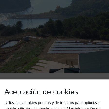
Aceptación de cookies
QUIÉNES SOMOS
Utilizamos cookies propias y de terceros para optimizar
nuestro sitio web y nuestro servicio. Más información en: