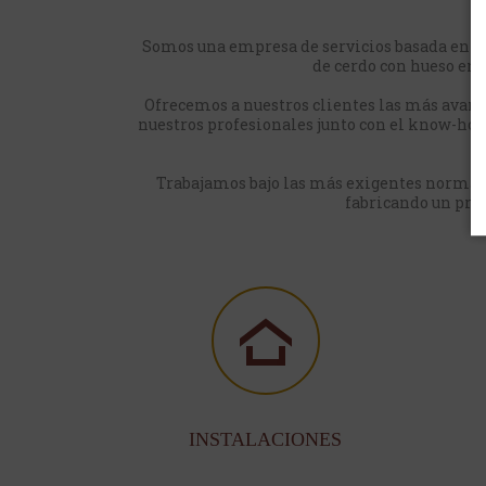
Somos una empresa de servicios basada en e
de cerdo con hueso en t
Ofrecemos a nuestros clientes las más avanz
nuestros profesionales junto con el know-how, 
Trabajamos bajo las más exigentes normativ
fabricando un prod
INSTALACIONES