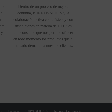
ible
Dentro de un proceso de mejora
la
continua, la INNOVACIÓN y la
r
colaboración activa con clústers y con
nte
instituciones en materia de I+D+i es
 y
una constante que nos permite ofrecer
en todo momento los productos que el
mercado demanda a nuestros clientes.
ies
Contacto
SUBVENCIONES
Informe Plan Estratégico