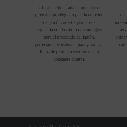
Ubicada e integrada en un entorno
pirenaico privilegiado para la curación
med
del jamón, nuestra planta está
innova
equipada con las últimas tecnologías
serv
para el procesado del jamón,
exigen
perfectamente diseñada para garantizar
cali
flujos de producto seguros y bajo
constante control.
© Jamones Alto Aragón S.A.