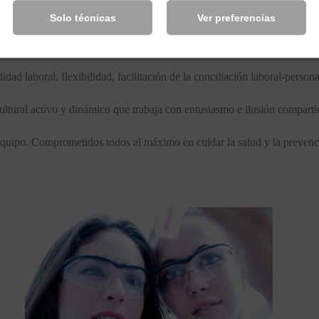
ransparencia y lealtad a la empresa en su conjunto, a sus proveedores y 
Solo técnicas
Ver preferencias
orporativa, contribución al desarrollo de nuestra región, fomento del de
lidad laboral, flexibilidad, facilitación de la conciliación laboral-persona
cultural activo y dinámico que trabaja con entusiasmo e ilusión comparti
equipo. Comprometidos todos al máximo en cuidar la salud y la prevenc