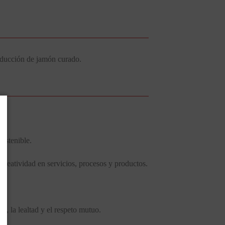
roducción de jamón curado.
ostenible.
creatividad en servicios, procesos y productos.
, la lealtad y el respeto mutuo.