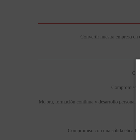
Convertir nuestra empresa en u
Crea
Compromiso co
Mejora, formación continua y desarrollo personal y 
Compromiso con una sólida ética labo